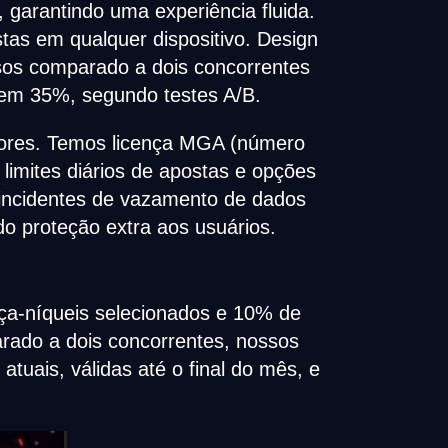
garantindo uma experiência fluida.
tas em qualquer dispositivo. Design
sos comparado a dois concorrentes
 em 35%, segundo testes A/B.
atores. Temos licença MGA (número
imites diários de apostas e opções
 incidentes de vazamento de dados
o proteção extra aos usuários.
ça-níqueis selecionados e 10% de
rado a dois concorrentes, nossos
tuais, válidas até o final do mês, e