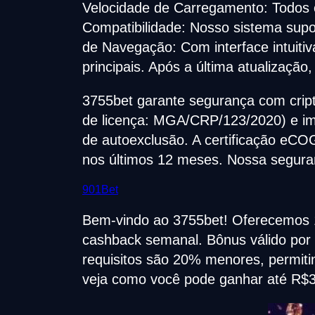
Velocidade de Carregamento: Todos o
Compatibilidade: Nosso sistema supo
de Navegação: Com interface intuit
principais. Após a última atualizaç
3755bet garante segurança com cript
de licença: MGA/CRP/123/2020) e imp
de autoexclusão. A certificação eCO
nos últimos 12 meses. Nossa seguran
901Bet
Bem-vindo ao 3755bet! Oferecemos 1
cashback semanal. Bônus válido por 
requisitos são 20% menores, permitin
veja como você pode ganhar até R$3