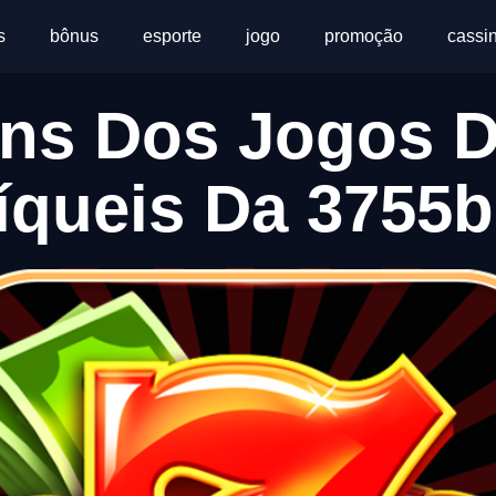
s
bônus
esporte
jogo
promoção
cassi
ns Dos Jogos D
íqueis Da 3755b