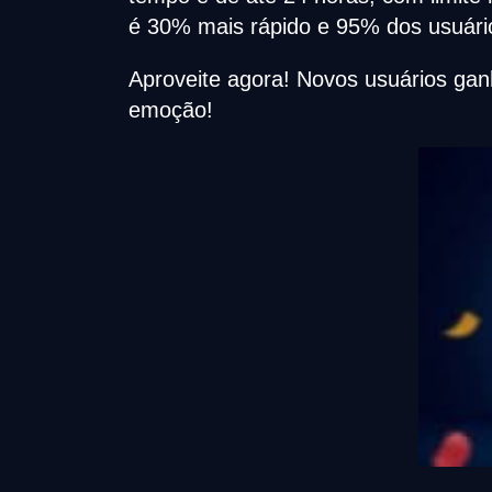
é 30% mais rápido e 95% dos usuári
Aproveite agora! Novos usuários gan
emoção!