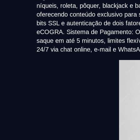
níqueis, roleta, pôquer, blackjack 
oferecendo conteúdo exclusivo para s
bits SSL e autenticação de dois fat
eCOGRA. Sistema de Pagamento: Ofer
saque em até 5 minutos, limites flex
24/7 via chat online, e-mail e What