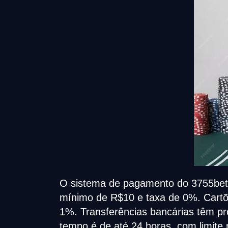
O sistema de pagamento do 3755bet 
mínimo de R$10 e taxa de 0%. Cartõ
1%. Transferências bancárias têm pr
tempo é de até 24 horas, com limi