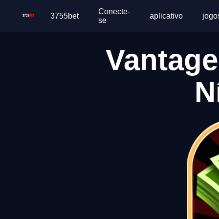
Conecte-
3755bet
aplicativo
jogo
se
Vantage
N