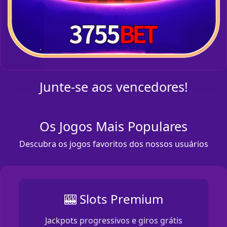
Junte-se aos vencedores!
Os Jogos Mais Populares
Descubra os jogos favoritos dos nossos usuários
🎰 Slots Premium
Jackpots progressivos e giros grátis