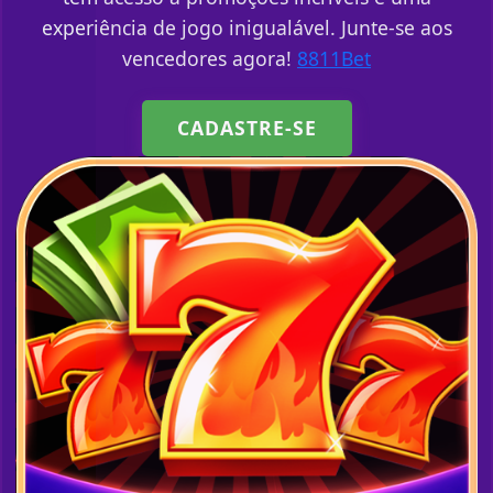
experiência de jogo inigualável. Junte-se aos
vencedores agora!
8811Bet
CADASTRE-SE