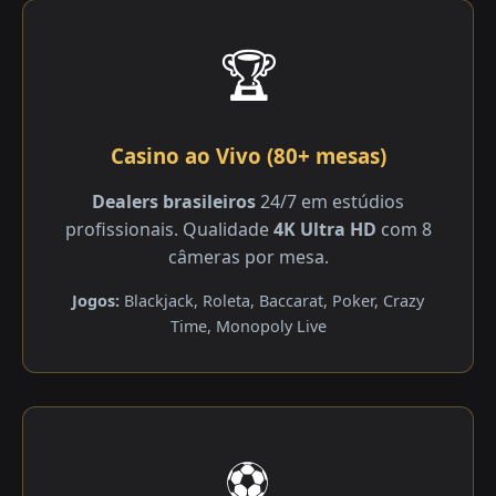
🏆
Casino ao Vivo (80+ mesas)
Dealers brasileiros
24/7 em estúdios
profissionais. Qualidade
4K Ultra HD
com 8
câmeras por mesa.
Jogos:
Blackjack, Roleta, Baccarat, Poker, Crazy
Time, Monopoly Live
⚽