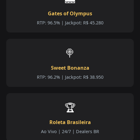
Gates of Olympus
RTP: 96.5% | Jackpot: R$ 45.280
🍭
Sweet Bonanza
RTP: 96.2% | Jackpot: R$ 38.950
🏆
Roleta Brasileira
Ao Vivo | 24/7 | Dealers BR