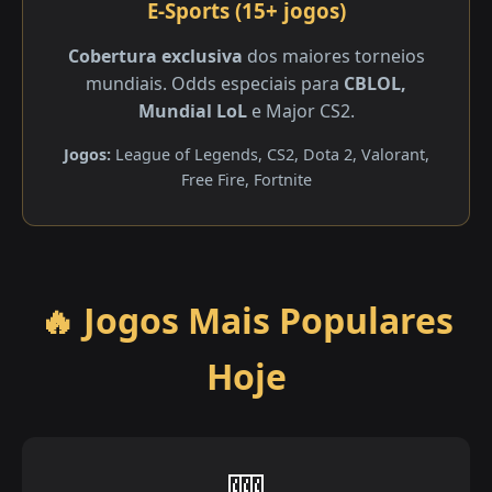
E-Sports (15+ jogos)
Cobertura exclusiva
dos maiores torneios
mundiais. Odds especiais para
CBLOL,
Mundial LoL
e Major CS2.
Jogos:
League of Legends, CS2, Dota 2, Valorant,
Free Fire, Fortnite
🔥 Jogos Mais Populares
Hoje
🎰