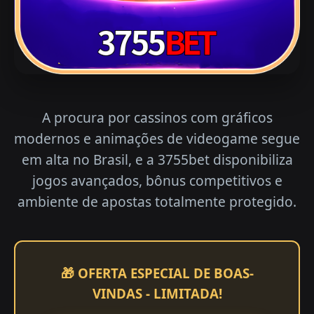
A procura por cassinos com gráficos
modernos e animações de videogame segue
em alta no Brasil, e a 3755bet disponibiliza
jogos avançados, bônus competitivos e
ambiente de apostas totalmente protegido.
🎁 OFERTA ESPECIAL DE BOAS-
VINDAS - LIMITADA!