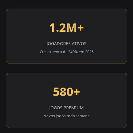
1.2M+
JOGADORES ATIVOS
Crescimento de 340% em 2026
580+
JOGOS PREMIUM
Novos jogos toda semana