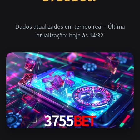
Dados atualizados em tempo real - Última
atualização: hoje às 14:32