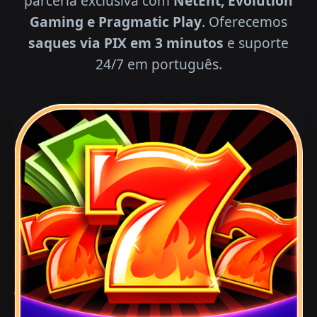
parceria exclusiva com
NetEnt, Evolution
Gaming e Pragmatic Play
. Oferecemos
saques via PIX em 3 minutos
e suporte
24/7 em português.