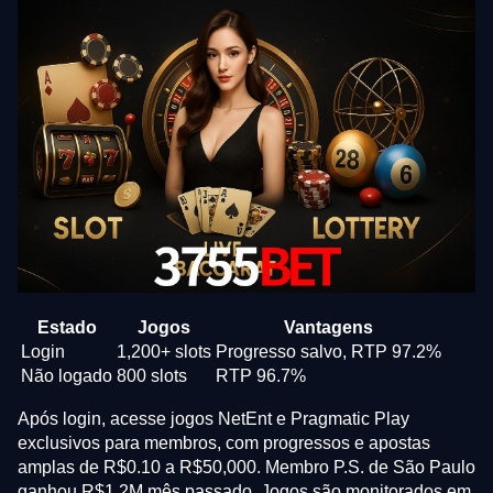
Estado
Jogos
Vantagens
Login
1,200+ slots
Progresso salvo, RTP 97.2%
Não logado
800 slots
RTP 96.7%
Após login, acesse jogos NetEnt e Pragmatic Play
exclusivos para membros, com progressos e apostas
amplas de R$0.10 a R$50,000. Membro P.S. de São Paulo
ganhou R$1.2M mês passado. Jogos são monitorados em