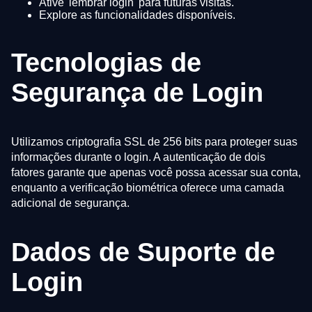
Ative 'lembrar login' para futuras visitas.
Explore as funcionalidades disponíveis.
Tecnologias de
Segurança de Login
Utilizamos criptografia SSL de 256 bits para proteger suas
informações durante o login. A autenticação de dois
fatores garante que apenas você possa acessar sua conta,
enquanto a verificação biométrica oferece uma camada
adicional de segurança.
Dados de Suporte de
Login