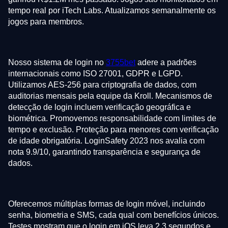
tempo real por iTech Labs. Atualizamos semanalmente os
jogos para membros.
Nosso sistema de login no
3755bet
adere a padrões
internacionais como ISO 27001, GDPR e LGPD.
Utilizamos AES-256 para criptografia de dados, com
auditorias mensais pela equipe da Kroll. Mecanismos de
detecção de login incluem verificação geográfica e
biométrica. Promovemos responsabilidade com limites de
tempo e exclusão. Proteção para menores com verificação
de idade obrigatória. LoginSafety 2023 nos avalia com
nota 9.9/10, garantindo transparência e segurança de
dados.
Oferecemos múltiplas formas de login móvel, incluindo
senha, biometria e SMS, cada qual com benefícios únicos.
Testes mostram que o login em iOS leva 2.3 segundos e