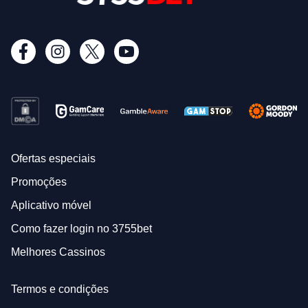
Ofertas especiais
Promoções
Aplicativo móvel
Como fazer login no 3755bet
Melhores Cassinos
Termos e condições