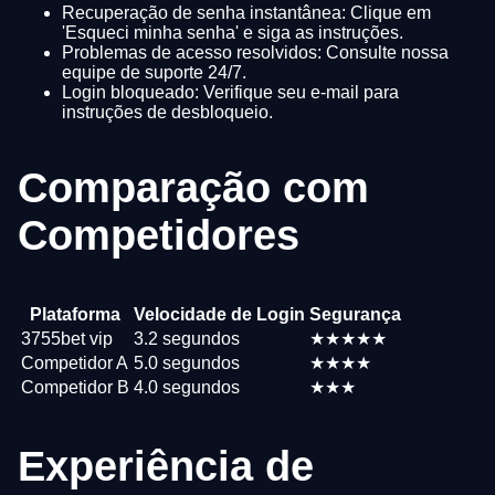
Recuperação de senha instantânea: Clique em
'Esqueci minha senha' e siga as instruções.
Problemas de acesso resolvidos: Consulte nossa
equipe de suporte 24/7.
Login bloqueado: Verifique seu e-mail para
instruções de desbloqueio.
Comparação com
Competidores
Plataforma
Velocidade de Login
Segurança
3755bet vip
3.2 segundos
★★★★★
Competidor A
5.0 segundos
★★★★
Competidor B
4.0 segundos
★★★
Experiência de