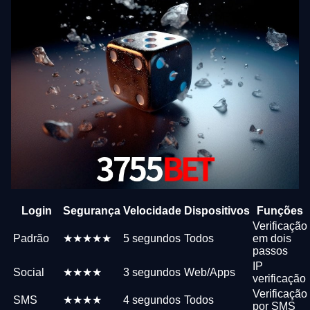
Login
Segurança
Velocidade
Dispositivos
Funções
Verificação
Padrão
★★★★★
5 segundos
Todos
em dois
passos
IP
Social
★★★★
3 segundos
Web/Apps
verificação
Verificação
SMS
★★★★
4 segundos
Todos
por SMS