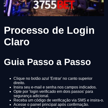
Processo de Login
Claro
Guia Passo a Passo
Clique no botão azul 'Entrar' no canto superior
direito.
Insira seu e-mail e senha nos campos indicados.
Opte por 'login verificado em dois passos' para
segurança adicional.
Receba um código de verificação via SMS e insira-o.
Acesse o painel principal após confirmação.