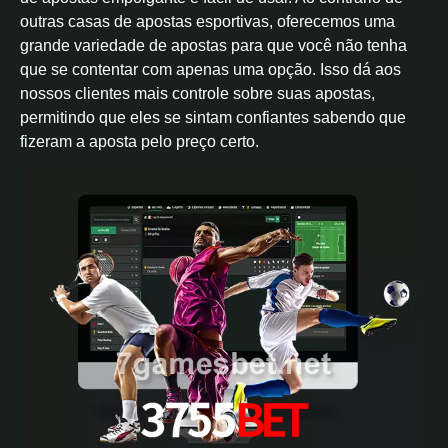
outras casas de apostas esportivas, oferecemos uma
grande variedade de apostas para que você não tenha
que se contentar com apenas uma opção. Isso dá aos
nossos clientes mais controle sobre suas apostas,
permitindo que eles se sintam confiantes sabendo que
fizeram a aposta pelo preço certo.