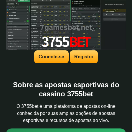
Conecte-se
Registro
Sobre as apostas esportivas do
cassino 3755bet
O 3755bet é uma plataforma de apostas on-line
conhecida por suas amplas opções de apostas
esportivas e recursos de apostas ao vivo.