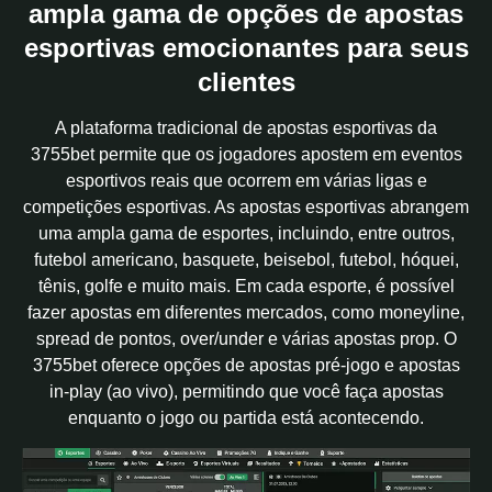
ampla gama de opções de apostas
esportivas emocionantes para seus
clientes
A plataforma tradicional de apostas esportivas da
3755bet permite que os jogadores apostem em eventos
esportivos reais que ocorrem em várias ligas e
competições esportivas. As apostas esportivas abrangem
uma ampla gama de esportes, incluindo, entre outros,
futebol americano, basquete, beisebol, futebol, hóquei,
tênis, golfe e muito mais. Em cada esporte, é possível
fazer apostas em diferentes mercados, como moneyline,
spread de pontos, over/under e várias apostas prop. O
3755bet oferece opções de apostas pré-jogo e apostas
in-play (ao vivo), permitindo que você faça apostas
enquanto o jogo ou partida está acontecendo.