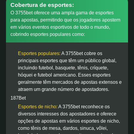
Cobertura de esportes:
O 3755bet oferece uma ampla gama de esportes
para apostas, permitindo que os jogadores apostem
em vários eventos esportivos de todo o mundo,
cobrindo esportes populares como:
Esportes populares:
A 3755bet cobre os
principais esportes que têm um público global,
incluindo futebol, basquete, tênis, críquete,
hóquei e futebol americano. Esses esportes
geralmente têm mercados de apostas extensos e
atraem um grande número de apostadores.
187Bet
Esportes de nicho:
A 3755bet reconhece os
diversos interesses dos apostadores e oferece
opções de apostas em vários esportes de nicho,
como tênis de mesa, dardos, sinuca, vôlei,