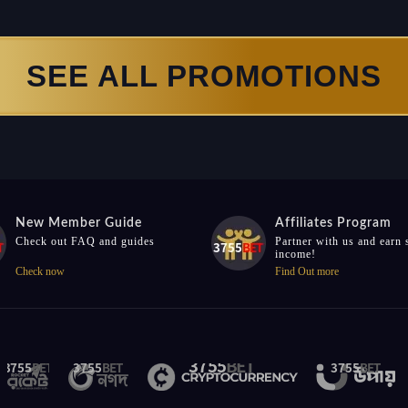
SEE ALL PROMOTIONS
New Member Guide
Affiliates Program
Check out FAQ and guides
Partner with us and earn
income!
Check now
Find Out more