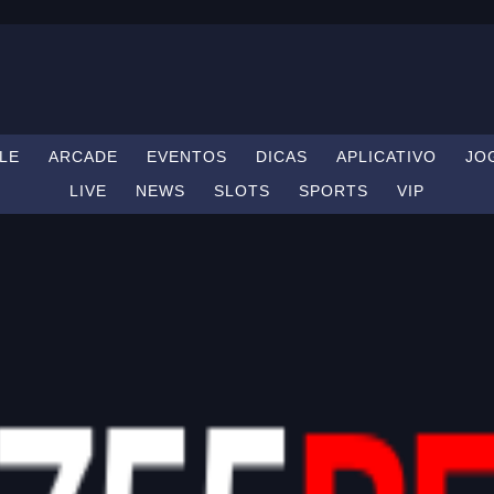
LE
ARCADE
EVENTOS
DICAS
APLICATIVO
JO
LIVE
NEWS
SLOTS
SPORTS
VIP