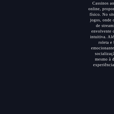
Cassinos ao
online, propo
físico. No si
jogos, onde 
de stream
envolvente d
intuitiva. A
roleta e
emocionante 
socializa
mesmo à di
experiênci