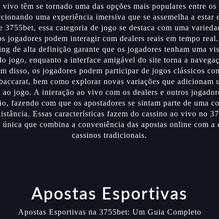
 vivo têm se tornado uma das opções mais populares entre os
rcionando uma experiência imersiva que se assemelha a estar
te 3755bet, essa categoria de jogo se destaca com uma varied
os jogadores podem interagir com dealers reais em tempo real.
ing de alta definição garante que os jogadores tenham uma vis
o jogo, enquanto a interface amigável do site torna a navega
lém disso, os jogadores podem participar de jogos clássicos co
 baccarat, bem como explorar novas variações que adicionam
ao jogo. A interação ao vivo com os dealers e outros jogado
ção, fazendo com que os apostadores se sintam parte de uma c
stância. Essas características fazem do cassino ao vivo no 
a única que combina a conveniência das apostas online com a
cassinos tradicionais.
Apostas Esportivas
Apostas Esportivas na 3755bet: Um Guia Completo