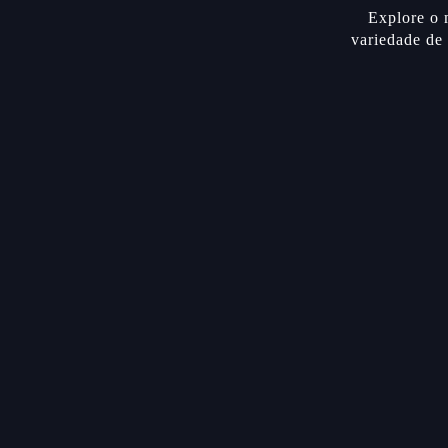
Explore o 
variedade de 