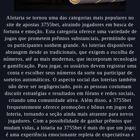
Alotaria se tornou uma das categorias mais populares no
site de apostas 3755bet, atraindo jogadores em busca de
fortuna e emoção. Esta categoria oferece uma variedade de
jogos que prometem prêmios substanciais, permitindo que
os participantes sonhem grande. As loterias disponíveis
abrangem desde as tradicionais, que exigem a escolha de
números, até as mais modernas, que incorporam tecnologia
e gamificação. Para jogar, os usuários devem registrar uma
conta e escolher seus números da sorte ou participar de
sorteios automáticos. O aspecto social das loterias também
não deve ser negligenciado, pois as pessoas costumam
discutir estratégias e resultados em fóruns e redes sociais,
criando uma comunidade ativa. Além disso, a 3755bet
frequentemente oferece promoções e bônus em jogos de
loteria, tornando a seção ainda mais atraente para novos
jogadores. Com a possibilidade de ganhar prêmios que
mudam vidas, a lotaria na 3755bet é mais do que um jogo;
é uma experiência emocionante repleta de expectativas e