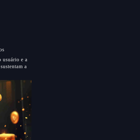
os
 usuário e a
 sustentam a