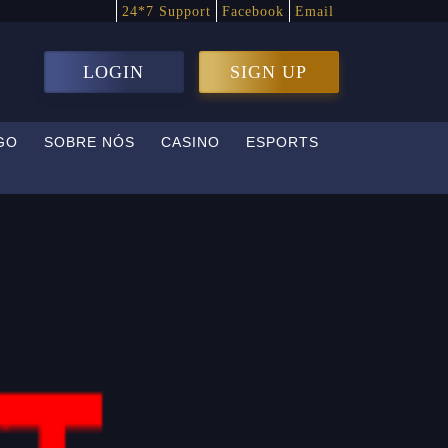
24*7 Support
Facebook
Email
LOGIN
SIGN UP
GO
SOBRE NÓS
CASINO
ESPORTS