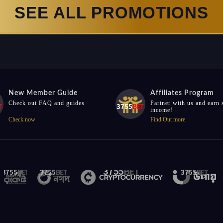
SEE ALL PROMOTIONS
New Member Guide
Affiliates Program
Check out FAQ and guides
Partner with us and earn
income!
Check now
Find Out more