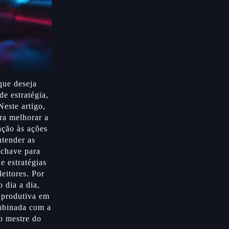
que deseja
e estratégia,
este artigo,
ra melhorar a
ação às ações
ntender as
-chave para
e estratégias
eitores. Por
 dia a dia,
 produtiva em
ombinada com a
o mestre do