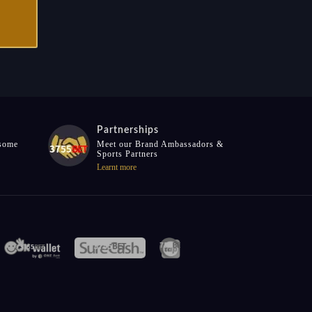
Partnerships
 some
Meet our Brand Ambassadors &
Sports Partners
Learnt more