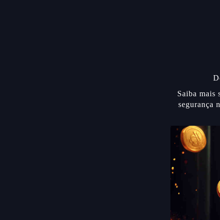
D
Saiba mais 
segurança n