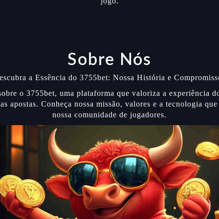
jogo.
Sobre Nós
escubra a Essência do 3755bet: Nossa História e Compromiss
sobre o 3755bet, uma plataforma que valoriza a experiência do
as apostas. Conheça nossa missão, valores e a tecnologia que
nossa comunidade de jogadores.