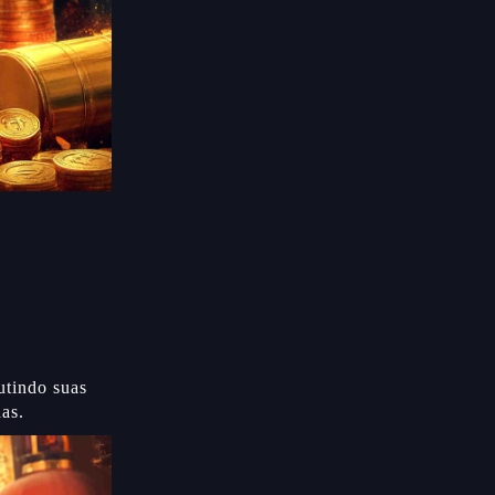
utindo suas
das.