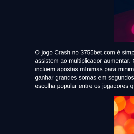
O jogo Crash no 3755bet.com é simp
assistem ao multiplicador aumentar. O
incluem apostas mínimas para minimi
ganhar grandes somas em segundos. C
escolha popular entre os jogadores 