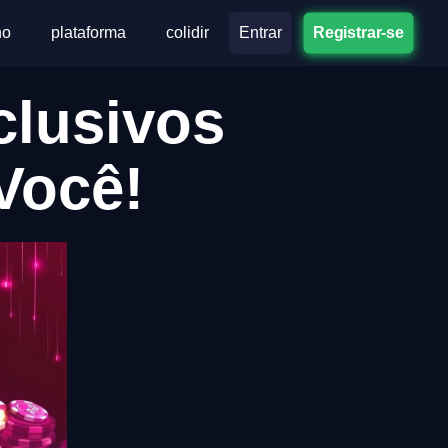
no
plataforma
colidir
Entrar
Registrar-se
clusivos
Você!