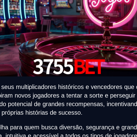
seus multiplicadores históricos e vencedores que 
iram novos jogadores a tentar a sorte e perseguir 
do potencial de grandes recompensas, incentivan
próprias histórias de sucesso.
olha para quem busca diversão, segurança e gran
intuitiva e acessível a todos os tipos de jogado