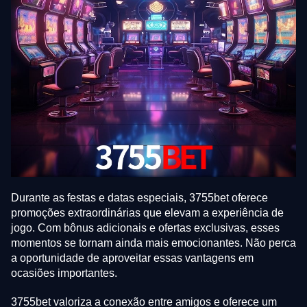
Durante as festas e datas especiais, 3755bet oferece
promoções extraordinárias que elevam a experiência de
jogo. Com bônus adicionais e ofertas exclusivas, esses
momentos se tornam ainda mais emocionantes. Não perca
a oportunidade de aproveitar essas vantagens em
ocasiões importantes.
3755bet valoriza a conexão entre amigos e oferece um