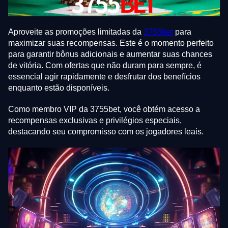
Aproveite as promoções limitadas da
3755bet
para
maximizar suas recompensas. Este é o momento perfeito
para garantir bônus adicionais e aumentar suas chances
de vitória. Com ofertas que não duram para sempre, é
essencial agir rapidamente e desfrutar dos benefícios
enquanto estão disponíveis.
Como membro VIP da 3755bet, você obtém acesso a
recompensas exclusivas e privilégios especiais,
destacando seu compromisso com os jogadores leais.