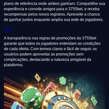
plano de referência onde ambos ganham. Compartilhe sua
experiência e convide amigos para o 3755bet, e receba
recompensas pelos novos registros. Aproveite a chance
de ganhar juntos enquanto amplia sua rede de jogadores.
7777
A transparência nas regras de promoções da 3755bet
garante que todos os jogadores entendam as condições
de cada oferta. Com termos claros e fácil de seguir, os
usuários podem aproveitar as promoções sem
complicações, destacando a natureza amigável da
plataforma.