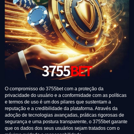
O compromisso do 3755bet com a proteção da
privacidade do usuário e a conformidade com as políticas
e termos de uso é um dos pilares que sustentam a
reputação e a credibilidade da plataforma. Através da
adoção de tecnologias avançadas, práticas rigorosas de
segurança e uma postura transparente, o 3755bet garante
que os dados dos seus usuários sejam tratados com o