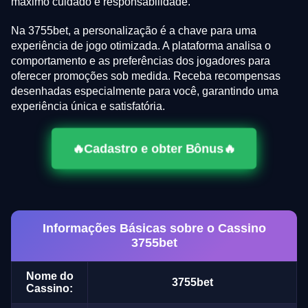
máximo cuidado e responsabilidade.
Na 3755bet, a personalização é a chave para uma
experiência de jogo otimizada. A plataforma analisa o
comportamento e as preferências dos jogadores para
oferecer promoções sob medida. Receba recompensas
desenhadas especialmente para você, garantindo uma
experiência única e satisfatória.
🔥Cadastro e obter Bônus🔥
Informações Básicas sobre o Cassino
3755bet
Nome do
3755bet
Cassino: