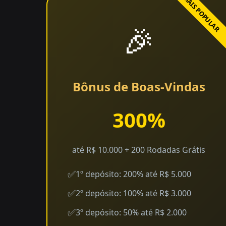
🎉
Bônus de Boas-Vindas
300%
até R$ 10.000 + 200 Rodadas Grátis
1º depósito: 200% até R$ 5.000
2º depósito: 100% até R$ 3.000
3º depósito: 50% até R$ 2.000