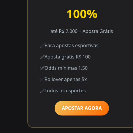
100%
até R$ 2.000 + Aposta Grátis
Para apostas esportivas
Aposta grátis R$ 100
Odds mínimas 1.50
Rollover apenas 5x
Todos os esportes
APOSTAR AGORA