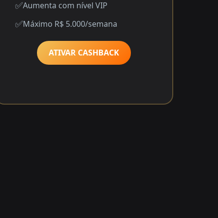
Aumenta com nível VIP
Máximo R$ 5.000/semana
ATIVAR CASHBACK