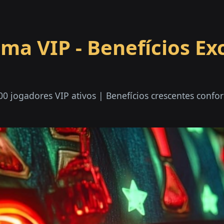
ema VIP - Benefícios Ex
00 jogadores VIP ativos | Benefícios crescentes confo