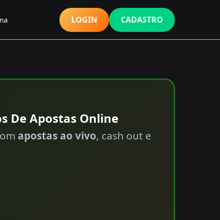
LOGIN
CADASTRO
rma
s De Apostas Online
 com
apostas ao vivo
, cash out e