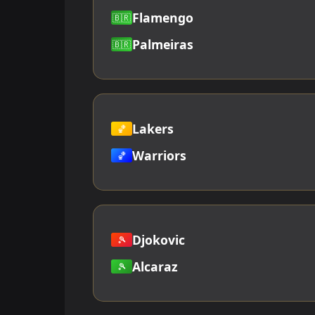
Flamengo
🇧🇷
Palmeiras
🇧🇷
Lakers
🏀
Warriors
🏀
Djokovic
🎾
Alcaraz
🎾