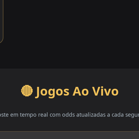
🔴 Jogos Ao Vivo
ste em tempo real com odds atualizadas a cada seg