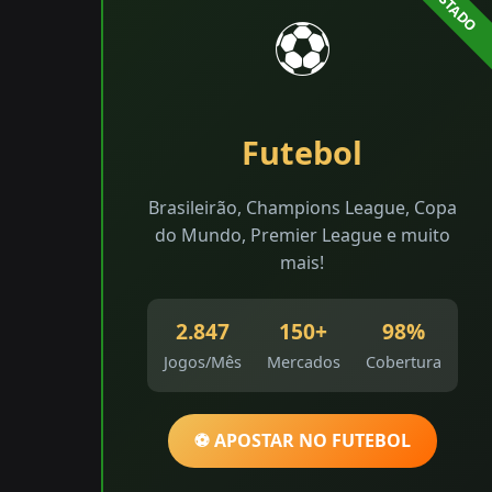
⚽
Futebol
Brasileirão, Champions League, Copa
do Mundo, Premier League e muito
mais!
2.847
150+
98%
Jogos/Mês
Mercados
Cobertura
⚽ APOSTAR NO FUTEBOL