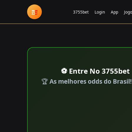
3755bet
Login
App
Jog
⚽ Entre No 3755bet
🏆
As melhores odds do Brasil!