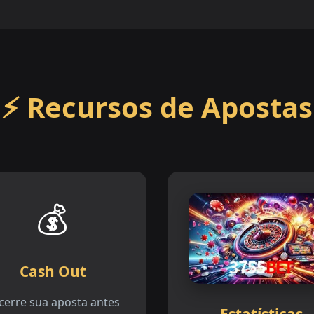
⚡ Recursos de Apostas
💰
Cash Out
cerre sua aposta antes
Estatísticas