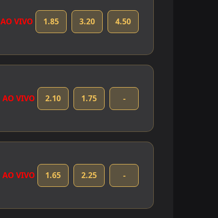
 AO VIVO
1.85
3.20
4.50
 AO VIVO
2.10
1.75
-
 AO VIVO
1.65
2.25
-