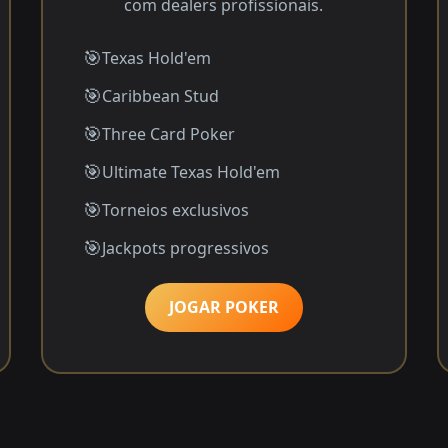
com dealers profissionais.
Texas Hold'em
Caribbean Stud
Three Card Poker
Ultimate Texas Hold'em
Torneios exclusivos
Jackpots progressivos
JOGAR POKER