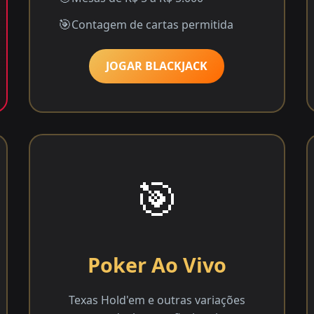
Contagem de cartas permitida
JOGAR BLACKJACK
🎯
Poker Ao Vivo
Texas Hold'em e outras variações