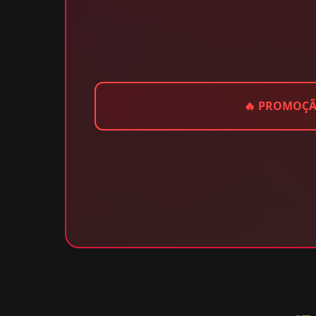
🔥
PROMOÇÃO