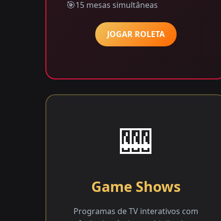
15 mesas simultâneas
JOGAR ROLETA
🎰
Game Shows
Programas de TV interativos com