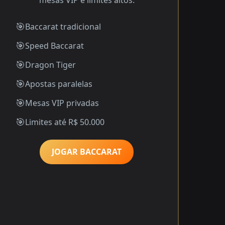
mesas VIP e limites altos.
Baccarat tradicional
Speed Baccarat
Dragon Tiger
Apostas paralelas
Mesas VIP privadas
Limites até R$ 50.000
JOGAR BACCARAT