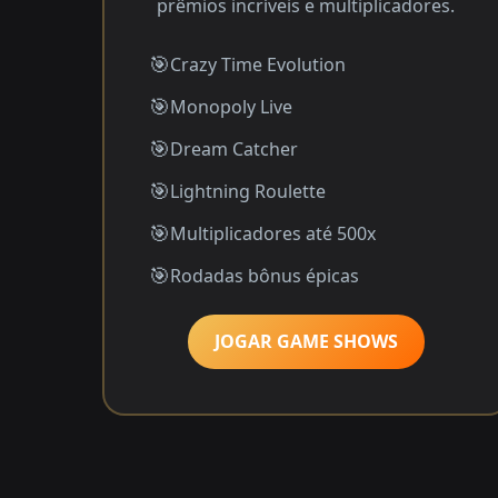
prêmios incríveis e multiplicadores.
Crazy Time Evolution
Monopoly Live
Dream Catcher
Lightning Roulette
Multiplicadores até 500x
Rodadas bônus épicas
JOGAR GAME SHOWS