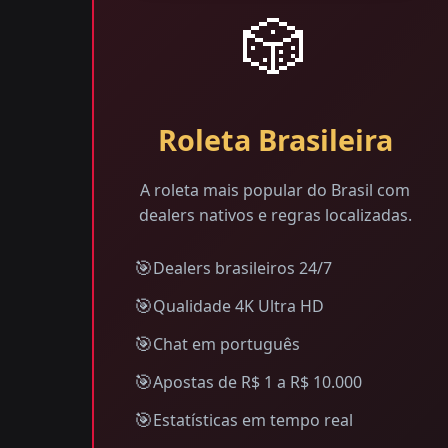
🎲
Roleta Brasileira
A roleta mais popular do Brasil com
dealers nativos e regras localizadas.
Dealers brasileiros 24/7
Qualidade 4K Ultra HD
Chat em português
Apostas de R$ 1 a R$ 10.000
Estatísticas em tempo real