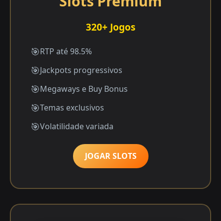
Slots Premium
320+ Jogos
RTP até 98.5%
Jackpots progressivos
Megaways e Buy Bonus
Temas exclusivos
Volatilidade variada
JOGAR SLOTS