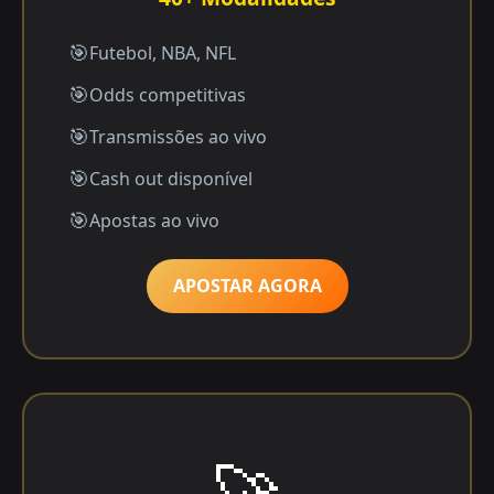
Futebol, NBA, NFL
Odds competitivas
Transmissões ao vivo
Cash out disponível
Apostas ao vivo
APOSTAR AGORA