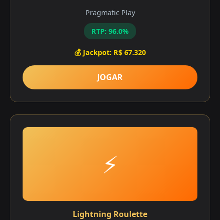
Pragmatic Play
RTP: 96.0%
💰 Jackpot: R$ 67.320
JOGAR
⚡
Lightning Roulette