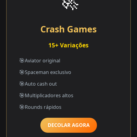
🚀
Crash Games
15+ Variações
Aviator original
Spaceman exclusivo
Auto cash out
Multiplicadores altos
Rounds rápidos
DECOLAR AGORA