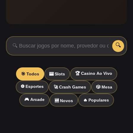
🔍
🏆 Casino Ao Vivo
🎯 Todos
🎰 Slots
⚽ Esportes
🚀 Crash Games
🎲 Mesa
🎮 Arcade
🔥 Populares
🆕 Novos