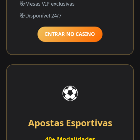
Mesas VIP exclusivas
Disponível 24/7
ENTRAR NO CASINO
⚽
Apostas Esportivas
40+ Modalidades