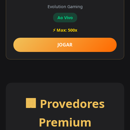
Evolution Gaming
Ao Vivo
⚡ Max: 500x
JOGAR
🏢 Provedores
Premium