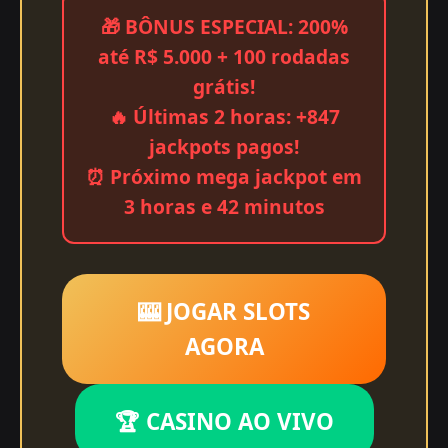
🎁 BÔNUS ESPECIAL: 200%
até R$ 5.000 + 100 rodadas
grátis!
🔥 Últimas 2 horas: +847
jackpots pagos!
⏰ Próximo mega jackpot em
3 horas e 42 minutos
🎰 JOGAR SLOTS
AGORA
🏆 CASINO AO VIVO