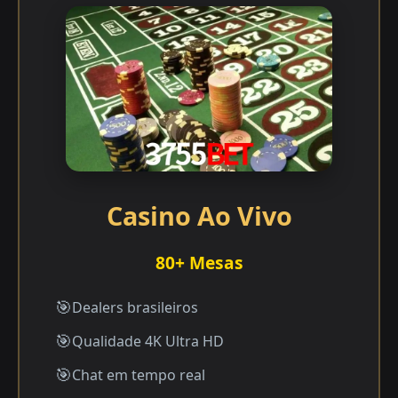
Casino Ao Vivo
80+ Mesas
Dealers brasileiros
Qualidade 4K Ultra HD
Chat em tempo real