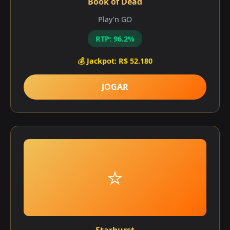
Book of Dead
Play'n GO
RTP: 96.2%
💰 Jackpot: R$ 52.180
JOGAR
⭐