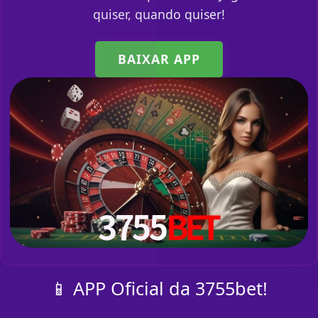
quiser, quando quiser!
BAIXAR APP
📱 APP Oficial da 3755bet!