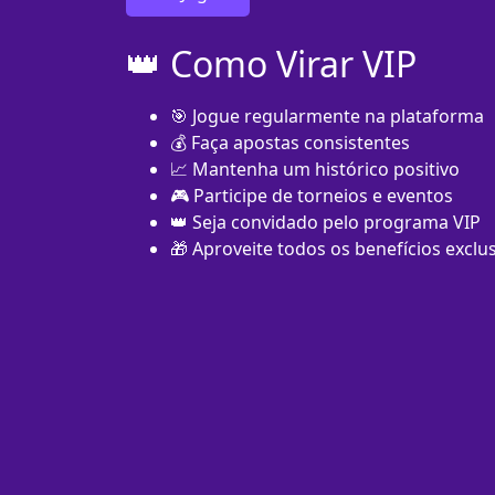
👑 Como Virar VIP
🎯 Jogue regularmente na plataforma
💰 Faça apostas consistentes
📈 Mantenha um histórico positivo
🎮 Participe de torneios e eventos
👑 Seja convidado pelo programa VIP
🎁 Aproveite todos os benefícios exclu