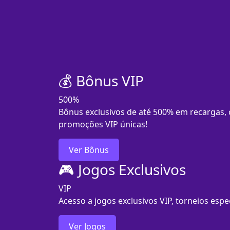
💰 Bônus VIP
500%
Bônus exclusivos de até 500% em recargas, 
promoções VIP únicas!
Ver Bônus
🎮 Jogos Exclusivos
VIP
Acesso a jogos exclusivos VIP, torneios espec
Ver Jogos