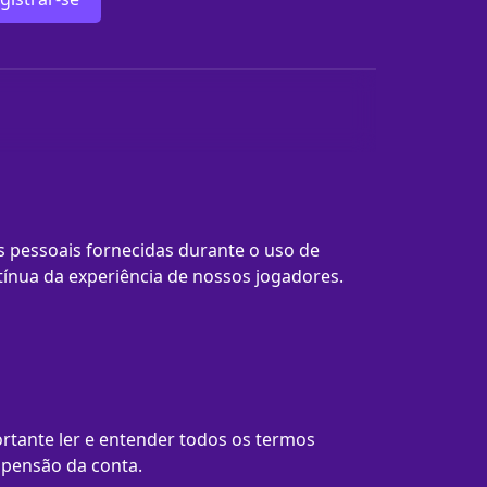
s pessoais fornecidas durante o uso de
tínua da experiência de nossos jogadores.
rtante ler e entender todos os termos
uspensão da conta.