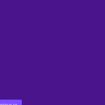
gistrar-se