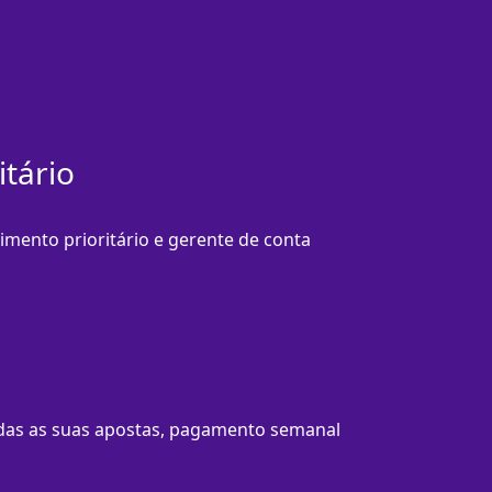
itário
imento prioritário e gerente de conta
P
das as suas apostas, pagamento semanal