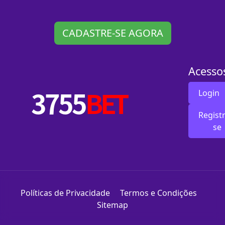
CADASTRE-SE AGORA
Acesso
Login
Registr
se
Políticas de Privacidade
Termos e Condições
Sitemap