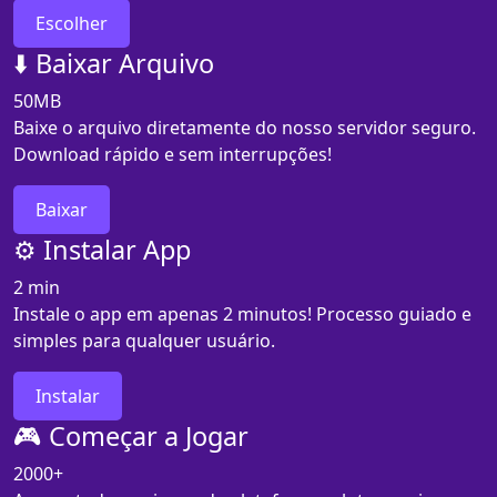
Escolher
⬇️ Baixar Arquivo
50MB
Baixe o arquivo diretamente do nosso servidor seguro.
Download rápido e sem interrupções!
Baixar
⚙️ Instalar App
2 min
Instale o app em apenas 2 minutos! Processo guiado e
simples para qualquer usuário.
Instalar
🎮 Começar a Jogar
2000+