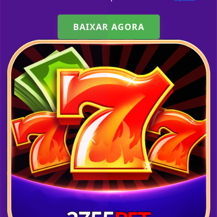
BAIXAR AGORA