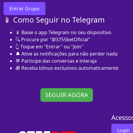
Entrar Grupo
📱 Como Seguir no Telegram
📱 Baixe o app Telegram no seu dispositivo
🔍 Procure por "@3755betOficial"
👆 Toque em "Entrar" ou "Join"
🔔 Ative as notificações para não perder nada
💬 Participe das conversas e interaja
🎁 Receba bônus exclusivos automaticamente
SEGUIR AGORA
Acesso
Login