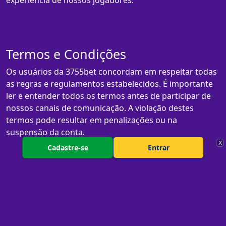
experiência de nossos jogadores.
Termos e Condições
Os usuários da 3755bet concordam em respeitar todas
as regras e regulamentos estabelecidos. É importante
ler e entender todos os termos antes de participar de
nossos canais de comunicação. A violação destes
termos pode resultar em penalizações ou na
suspensão da conta.
X
Cadastre-se
Entrar