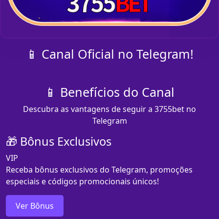
📱 Canal Oficial no Telegram!
📱 Benefícios do Canal
Descubra as vantagens de seguir a 3755bet no
Telegram
🎁 Bônus Exclusivos
VIP
Receba bônus exclusivos do Telegram, promoções
especiais e códigos promocionais únicos!
Ver Bônus