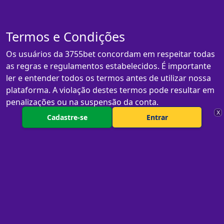
Termos e Condições
Os usuários da 3755bet concordam em respeitar todas
as regras e regulamentos estabelecidos. É importante
ler e entender todos os termos antes de utilizar nossa
plataforma. A violação destes termos pode resultar em
penalizações ou na suspensão da conta.
X
Cadastre-se
Entrar