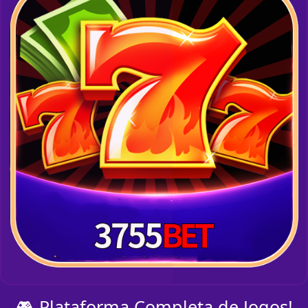
🎮 Plataforma Completa de Jogos!