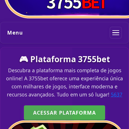
Menu
🎮 Plataforma 3755bet
Descubra a plataforma mais completa de jogos
online! A 3755bet oferece uma experiência única
com milhares de jogos, interface moderna e
recursos avançados. Tudo em um só lugar!
5637
ACESSAR PLATAFORMA